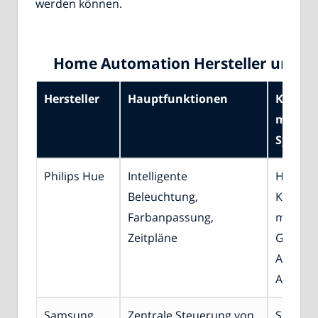
werden können.
Home Automation Hersteller und Fu
Hersteller
Hauptfunktionen
Kompati
mit an
System
Philips Hue
Intelligente
Hohe
Beleuchtung,
Kompati
Farbanpassung,
mit Alex
Zeitpläne
Google
Assista
Apple 
Samsung
Zentrale Steuerung von
Sehr h