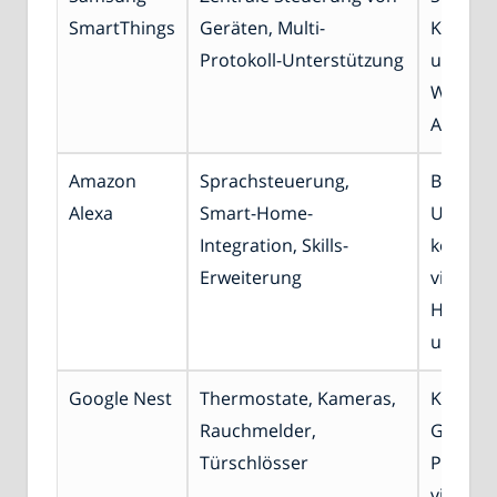
SmartThings
Geräten, Multi-
Kompatib
Protokoll-Unterstützung
unterstü
Wave, Z
Alexa, 
Amazon
Sprachsteuerung,
Breite
Alexa
Smart-Home-
Unterst
Integration, Skills-
kompati
Erweiterung
vielen
Herstel
und Ge
Google Nest
Thermostate, Kameras,
Kompati
Rauchmelder,
Google-
Türschlösser
Produk
vielen