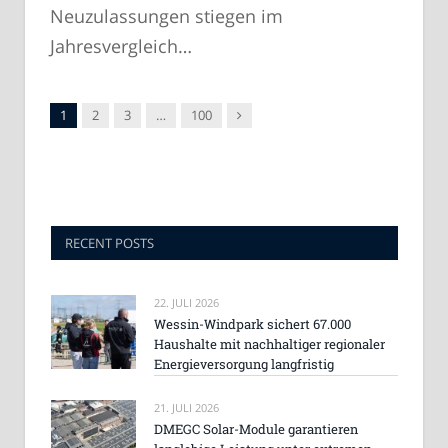
Neuzulassungen stiegen im
Jahresvergleich…
Nachfolger
1
2
3
…
100
RECENT POSTS
22. JULI 2026
Wessin-Windpark sichert 67.000
Haushalte mit nachhaltiger regionaler
Energieversorgung langfristig
21. JULI 2026
DMEGC Solar-Module garantieren