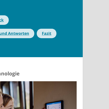
ck
 und Antworten
Fazit
hnologie