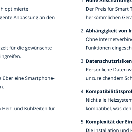
Hohe Anschaffungs
ch optimierte
Der Preis für Smart 
ligente Anpassung an den
herkömmlichen Gerä
Abhängigkeit von I
Ohne Internetverbind
zeit für die gewünschte
Funktionen eingeschr
ngreifen.
Datenschutzrisiken
Persönliche Daten w
s über eine Smartphone-
unzureichendem Sch
n.
Kompatibilitätspr
Nicht alle Heizsyst
Heiz- und Kühlzeiten für
kompatibel, was den
Komplexität der Ei
Die Installation und