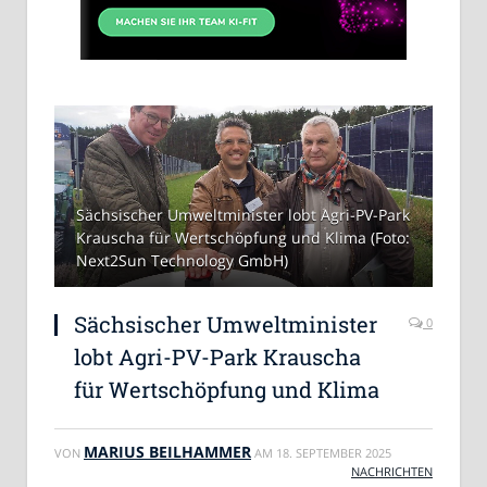
Sächsischer Umweltminister lobt Agri-PV-Park
Krauscha für Wertschöpfung und Klima (Foto:
Next2Sun Technology GmbH)
Sächsischer Umweltminister
0
lobt Agri-PV-Park Krauscha
für Wertschöpfung und Klima
MARIUS BEILHAMMER
VON
AM
18. SEPTEMBER 2025
NACHRICHTEN