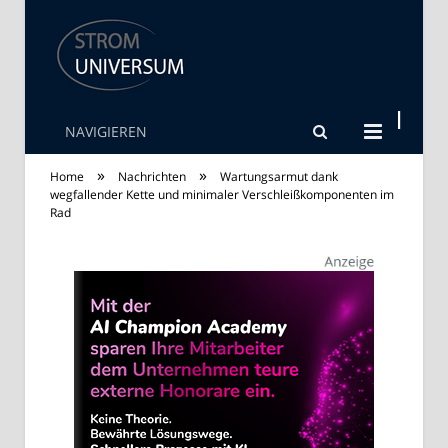
NAVIGIEREN
Strom Universum
»
»
Home
Nachrichten
Wartungsarmut dank
wegfallender Kette und minimaler Verschleißkomponenten im
Rad