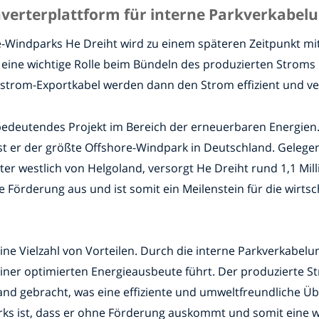
verterplattform für interne Parkverkabel
e-Windparks He Dreiht wird zu einem späteren Zeitpunkt mi
t eine wichtige Rolle beim Bündeln des produzierten Strom
trom-Exportkabel werden dann den Strom effizient und ve
 bedeutendes Projekt im Bereich der erneuerbaren Energien
t er der größte Offshore-Windpark in Deutschland. Gelegen
er westlich von Helgoland, versorgt He Dreiht rund 1,1 Mi
 Förderung aus und ist somit ein Meilenstein für die wirtsc
ine Vielzahl von Vorteilen. Durch die interne Parkverkabel
 einer optimierten Energieausbeute führt. Der produzierte
nd gebracht, was eine effiziente und umweltfreundliche Üb
 ist, dass er ohne Förderung auskommt und somit eine wirt