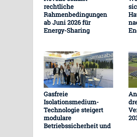
rechtliche
si
Rahmenbedingungen
Ha
ab Juni 2026 für
na
Energy-Sharing
En
lan
Gasfreie
An
Isolationsmedium-
dr
Technologie steigert
Ve
modulare
20
Betriebssicherheit und
senkt CO2-Emissionen