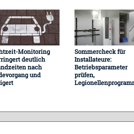
htzeit-Monitoring
Sommercheck für
rringert deutlich
Installateure:
andzeiten nach
Betriebsparameter
devorgang und
prüfen,
igert
Legionellenprogra
ächennutzung
kontrollieren, Speic
optimieren