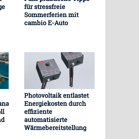
ge
für stressfreie
Sommerferien mit
cambio E-Auto
Photovoltaik entlastet
anagement
Energiekosten durch
ll
effiziente
nd
automatisierte
Wärmebereitstellung
im Haushalt