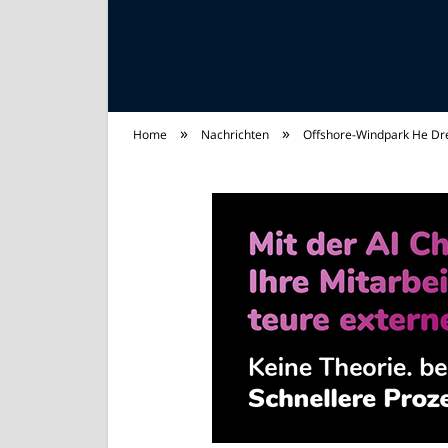
»
»
Home
Nachrichten
Offshore-Windpark He Dre
Strom Universum