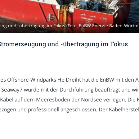
ung und -übertragung im Fokus (Foto: EnBW Energie Baden-Württ
 Stromerzeugung und -übertragung im Fokus
es Offshore-Windparks He Dreiht hat die EnBW mit den A
away7 wurde mit der Durchführung beauftragt und wird m
er Kabel auf dem Meeresboden der Nordsee verlegen. Die K
ogen und professionell angeschlossen. Der Kabelherstell