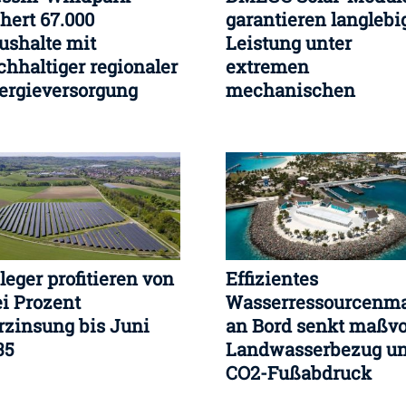
chert 67.000
garantieren langlebi
ushalte mit
Leistung unter
chhaltiger regionaler
extremen
ergieversorgung
mechanischen
gfristig
Bedingungen
leger profitieren von
Effizientes
ei Prozent
Wasserressourcenm
rzinsung bis Juni
an Bord senkt maßvo
35
Landwasserbezug u
CO2-Fußabdruck