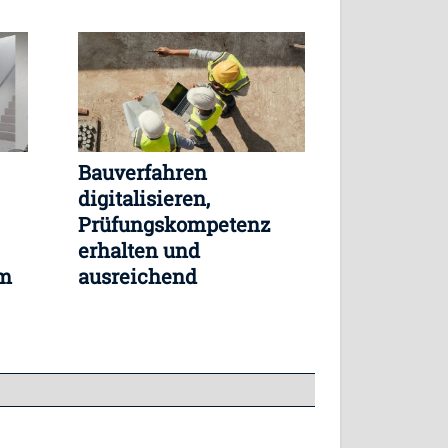
Bauverfahren
digitalisieren,
Prüfungskompetenz
erhalten und
mm
ausreichend
her
Personalressourcen
stärken parallel