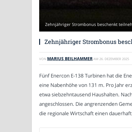
Zehnjähriger Strombonus beschenkt teilneh
Zehnjähriger Strombonus besc
MARIUS BEILHAMMER
VON
AM
26. DEZEMBER 2025
Fünf Enercon E-138 Turbinen hat die Ene
eine Nabenhöhe von 131 m. Pro Jahr erz
etwa siebzehntausend Haushalten. Nach
angeschlossen. Die angrenzenden Gemein
die regionale Wirtschaft einen dauerhaft