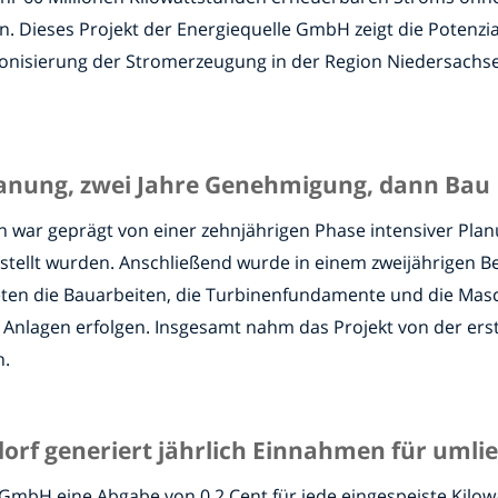
n. Dieses Projekt der Energiequelle GmbH zeigt die Potenz
rbonisierung der Stromerzeugung in der Region Niedersachsen
lanung, zwei Jahre Genehmigung, dann Bau
 war geprägt von einer zehnjährigen Phase intensiver Planu
stellt wurden. Anschließend wurde in einem zweijährigen 
eten die Bauarbeiten, die Turbinenfundamente und die Masc
 Anlagen erfolgen. Insgesamt nahm das Projekt von der erst
h.
orf generiert jährlich Einnahmen für um
 GmbH eine Abgabe von 0,2 Cent für jede eingespeiste Kilow