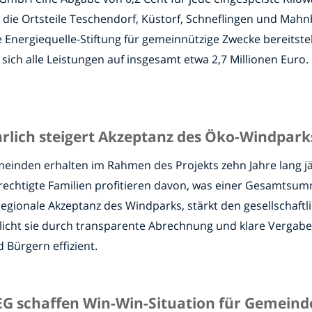
e Ortsteile Teschendorf, Küstorf, Schneflingen und Mahnb
 Energiequelle-Stiftung für gemeinnützige Zwecke bereitst
ch alle Leistungen auf insgesamt etwa 2,7 Millionen Euro. 
lich steigert Akzeptanz des Öko-Windparks
meinden erhalten im Rahmen des Projekts zehn Jahre lang j
echtigte Familien profitieren davon, was einer Gesamtsumm
ie regionale Akzeptanz des Windparks, stärkt den gesellscha
icht sie durch transparente Abrechnung und klare Vergabek
Bürgern effizient.
EG schaffen Win-Win-Situation für Gemeind