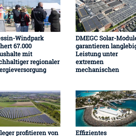
ssin-Windpark
DMEGC Solar-Modul
chert 67.000
garantieren langlebi
ushalte mit
Leistung unter
chhaltiger regionaler
extremen
ergieversorgung
mechanischen
gfristig
Bedingungen
leger profitieren von
Effizientes