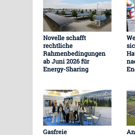
Novelle schafft
We
rechtliche
si
Rahmenbedingungen
Ha
ab Juni 2026 für
na
Energy-Sharing
En
lan
Gasfreie
An