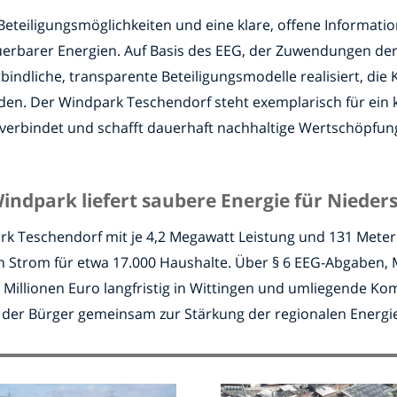
teiligungsmöglichkeiten und eine klare, offene Informatio
erbarer Energien. Auf Basis des EEG, der Zuwendungen der 
ndliche, transparente Beteiligungsmodelle realisiert, d
nden. Der Windpark Teschendorf steht exemplarisch für ein 
verbindet und schafft dauerhaft nachhaltige Wertschöpfung
indpark liefert saubere Energie für Niede
k Teschendorf mit je 4,2 Megawatt Leistung und 131 Mete
n Strom für etwa 17.000 Haushalte. Über § 6 EEG-Abgaben, M
 Millionen Euro langfristig in Wittingen und umliegende K
e der Bürger gemeinsam zur Stärkung der regionalen Energi