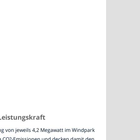
Leistungskraft
ng von jeweils 4,2 Megawatt im Windpark
ne CO?-Emissionen und decken damit den