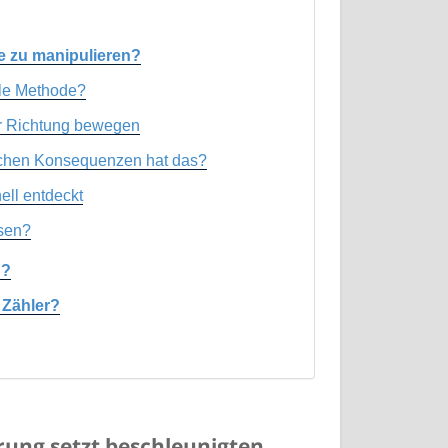
ie zu manipulieren?
ale Methode?
er Richtung bewegen
lichen Konsequenzen hat das?
ell entdeckt
sen?
u?
Z Zähler?
rung setzt beschleunigten