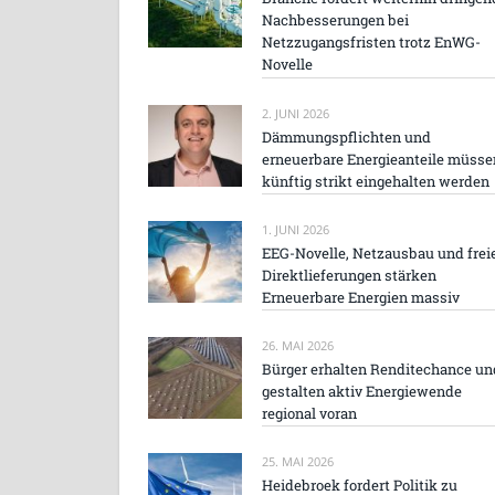
Nachbesserungen bei
Netzzugangsfristen trotz EnWG-
Novelle
2. JUNI 2026
Dämmungspflichten und
erneuerbare Energieanteile müsse
künftig strikt eingehalten werden
1. JUNI 2026
EEG-Novelle, Netzausbau und frei
Direktlieferungen stärken
Erneuerbare Energien massiv
26. MAI 2026
Bürger erhalten Renditechance un
gestalten aktiv Energiewende
regional voran
25. MAI 2026
Heidebroek fordert Politik zu