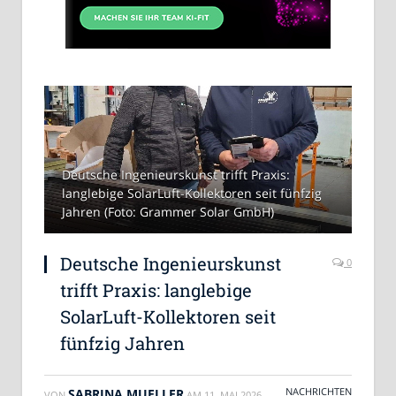
Deutsche Ingenieurskunst trifft Praxis:
langlebige SolarLuft-Kollektoren seit fünfzig
Jahren (Foto: Grammer Solar GmbH)
Deutsche Ingenieurskunst
0
trifft Praxis: langlebige
SolarLuft-Kollektoren seit
fünfzig Jahren
NACHRICHTEN
SABRINA MUELLER
VON
AM
11. MAI 2026