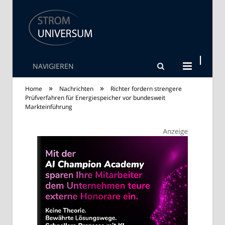
NAVIGIEREN
Strom Universum
»
»
Home
Nachrichten
Richter fordern strengere
Prüfverfahren für Energiespeicher vor bundesweit
Markteinführung