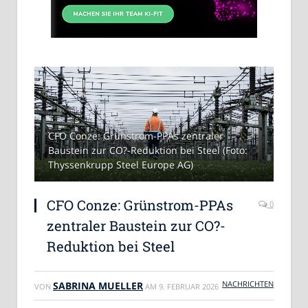
CFO Conze: Grünstrom-PPAs zentraler
Baustein zur CO?-Reduktion bei Steel (Foto:
Thyssenkrupp Steel Europe AG)
CFO Conze: Grünstrom-PPAs
0
zentraler Baustein zur CO?-
Reduktion bei Steel
NACHRICHTEN
SABRINA MUELLER
VON
AM
9. FEBRUAR 2026