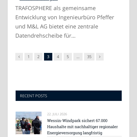
TRAFOSPHERE als gemeinsame
Entwicklung von Ingenieurbüro Pfeffer
und M&L AG bietet eine zentrale
Datendrehscheibe für…
Vorgänger
Nachfolger
1
2
3
4
5
…
35
RECENT POSTS
22. JULI 2026
Wessin-Windpark sichert 67.000
Haushalte mit nachhaltiger regionaler
Energieversorgung langfristig