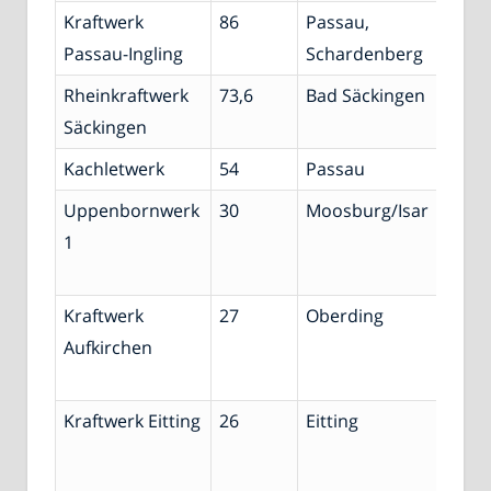
Kraftwerk
86
Passau,
Inn
Passau-Ingling
Schardenberg
Rheinkraftwerk
73,6
Bad Säckingen
Rhei
Säckingen
Kachletwerk
54
Passau
Don
Uppenbornwerk
30
Moosburg/Isar
Mittl
1
Isar-
Kana
Kraftwerk
27
Oberding
Mittl
Aufkirchen
Isar-
Kana
Kraftwerk Eitting
26
Eitting
Mittl
Isar-
Kana