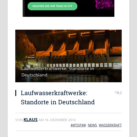
Laufwasserkraftwerke: Standorte in
Deutschland
Laufwasserkraftwerke:
0
Standorte in Deutschland
KLAUS
VON
AM
16. DEZEMBER 2014
##TOP##
,
NEWS
,
WASSERKRAFT