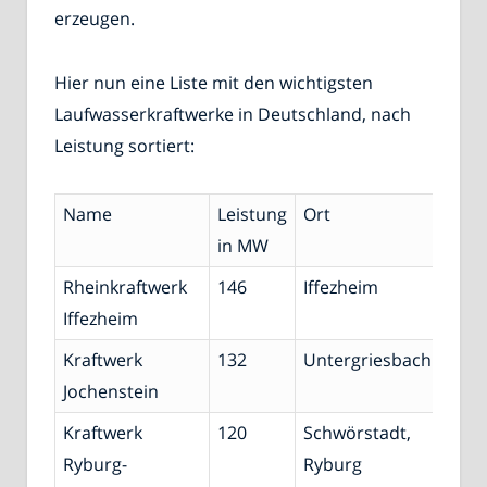
erzeugen.
Hier nun eine Liste mit den wichtigsten
Laufwasserkraftwerke in Deutschland, nach
Leistung sortiert:
Name
Leistung
Ort
Gew
in MW
Rheinkraftwerk
146
Iffezheim
Rhei
Iffezheim
Kraftwerk
132
Untergriesbach
Don
Jochenstein
Kraftwerk
120
Schwörstadt,
Rhei
Ryburg-
Ryburg