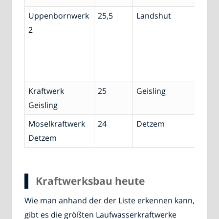
Uppenbornwerk
25,5
Landshut
Mittl
2
Isar-
Kana
Eich
Stau
Kraftwerk
25
Geisling
Don
Geisling
Moselkraftwerk
24
Detzem
Mose
Detzem
Kraftwerksbau heute
Wie man anhand der der Liste erkennen kann,
gibt es die größten Laufwasserkraftwerke