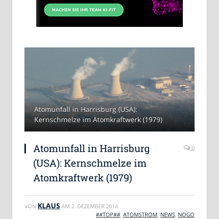
Atomunfall in Harrisburg (USA):
Kernschmelze im Atomkraftwerk (1979)
Atomunfall in Harrisburg
0
(USA): Kernschmelze im
Atomkraftwerk (1979)
KLAUS
VON
AM
2. DEZEMBER 2014
##TOP##
,
ATOMSTROM
,
NEWS
,
NOGO