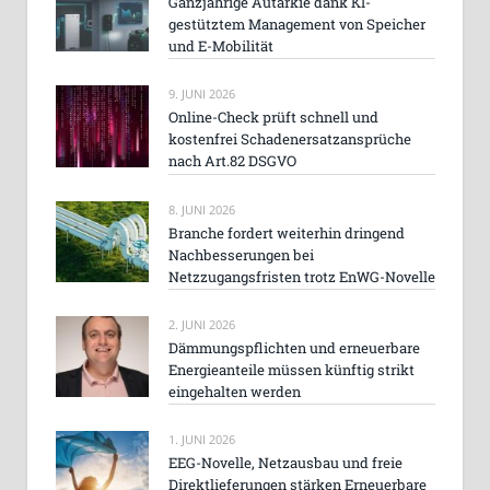
Ganzjährige Autarkie dank KI-
gestütztem Management von Speicher
und E-Mobilität
9. JUNI 2026
Online-Check prüft schnell und
kostenfrei Schadenersatzansprüche
nach Art.82 DSGVO
8. JUNI 2026
Branche fordert weiterhin dringend
Nachbesserungen bei
Netzzugangsfristen trotz EnWG-Novelle
2. JUNI 2026
Dämmungspflichten und erneuerbare
Energieanteile müssen künftig strikt
eingehalten werden
1. JUNI 2026
EEG-Novelle, Netzausbau und freie
Direktlieferungen stärken Erneuerbare